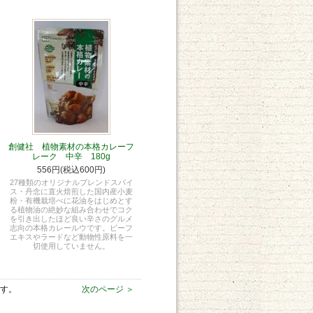
創健社 植物素材の本格カレーフ
レーク 中辛 180g
556円(税込600円)
27種類のオリジナルブレンドスパイ
ス・丹念に直火焙煎した国内産小麦
粉・有機栽培べに花油をはじめとす
る植物油の絶妙な組み合わせでコク
を引き出したほど良い辛さのグルメ
志向の本格カレールウです。ビーフ
エキスやラードなど動物性原料を一
切使用していません。
ます。
次のページ ＞