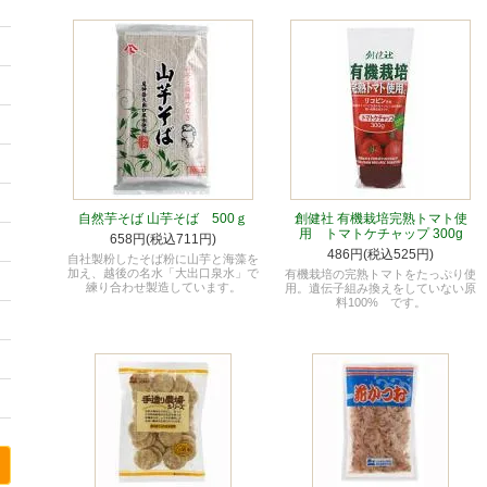
自然芋そば 山芋そば 500ｇ
創健社 有機栽培完熟トマト使
用 トマトケチャップ 300g
658円(税込711円)
486円(税込525円)
自社製粉したそば粉に山芋と海藻を
加え、越後の名水「大出口泉水」で
有機栽培の完熟トマトをたっぷり使
練り合わせ製造しています。
用。遺伝子組み換えをしていない原
料100% です。