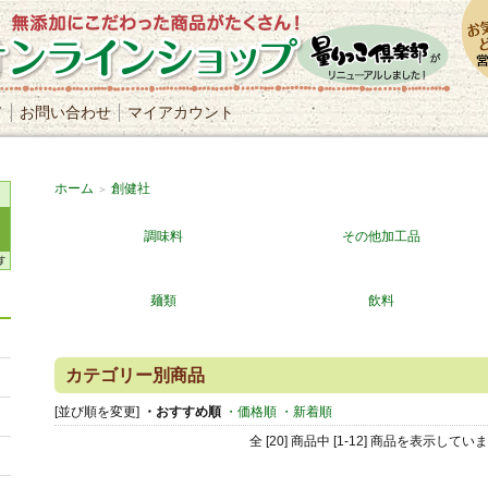
て
お問い合わせ
マイアカウント
ホーム
創健社
＞
調味料
その他加工品
麺類
飲料
カテゴリー別商品
[並び順を変更]
・おすすめ順
・価格順
・新着順
全 [20] 商品中 [1-12] 商品を表示してい