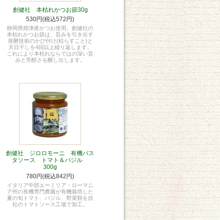
創健社 本枯れかつお節30g
530円(税込572円)
静岡県焼津産かつお使用。創健社の
本枯れかつお節は、旨みを引き出す
発酵技術のかび付け(枯らすこと)と
天日干しを4回以上繰り返します。
これにより本枯れならではの深い旨
みと芳醇さを醸し出します。
創健社 ジロロモーニ 有機パス
タソース トマト＆バジル
300g
780円(税込842円)
イタリア中部エーミリア・ローマニ
ア州の有機専門農園が有機栽培した
夏の旬トマト、バジル、野菜類を自
社のトマトソース工場で加工。