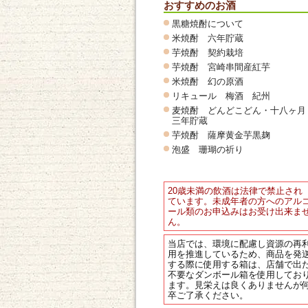
おすすめのお酒
黒糖焼酎について
米焼酎 六年貯蔵
芋焼酎 契約栽培
芋焼酎 宮崎串間産紅芋
米焼酎 幻の原酒
リキュール 梅酒 紀州
麦焼酎 どんどこどん・十八ヶ月
三年貯蔵
芋焼酎 薩摩黄金芋黒麹
泡盛 珊瑚の祈り
20歳未満の飲酒は法律で禁止され
ています。未成年者の方へのアル
ール類のお申込みはお受け出来ま
ん。
当店では、環境に配慮し資源の再
用を推進しているため、商品を発
する際に使用する箱は、店舗で出
不要なダンボール箱を使用してお
ます。見栄えは良くありませんが
卒ご了承ください。