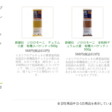
ブ
レ
ク
創健社 ジロロモーニ デュラム
創健社 ジロロモーニ 全粒粉デ
ク
小麦 有機スパゲッティ500g
ュラム小麦 有機スパゲッティ
500g
568円(税込613円)
568円(税込613円)
イタリアのアルチェネロ農業協同組
合認定の有機栽培デュラル小麦のみ
イタリアのアルチェネロ農業協同組
使用。セモリナ挽き（粗引き）し２
合認定の有機栽培したデュラム小麦
ん
６時間かけて低温乾燥したスパゲテ
全粒紛のみ使用。そばにも似た食感
ィで、強いこしがお楽しみいただ
と味わいがお楽しみいただけます。
け、様々なソースと相性がいいで
太さ1.65 ｍｍの食べやすいスタンダ
す。
ードなタイプです。
0
全 [20] 商品中 [1-12] 商品を表示してい