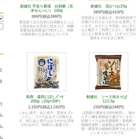
創健社 手造り農場 白胡麻（玄
創健社 花かつお25g
米せんべい） 100g
380円(税込410円)
369円(税込399円)
宗田節などを使わず、静岡県焼津で
水揚げされたかつおのみを使用して
東北産うるち玄米に白胡麻をたっぷ
います。おひたしや冷奴、おにぎり
り混ぜあわせ丹念に焼き上げ、本醸
など幅広くご利用ください。窒素封
造醤油(金笛醤油)で味付した、胡麻
入により鮮度を保ち、けずりたての
の風味豊かな玄米せんべいです。
風味をそのままに保存。
）
0
0
島商 森田にぼしﾊﾟｯｸ
創健社 ソース焼きそば
200g（10g×20P）
111.5g
リ
1,150円(税込1,242円)
230円(税込248円)
いわし煮干、あじ煮干、昆布をブレ
は国産小麦粉を100%使用し、無か
ム
ンドし、コクのあるダシが取れま
んすい麺を植物油で揚げています。
す。特にあじ煮干はまろやかな甘味
特製ソースは化学調味料・着色料・
が出るので、味噌汁に最適です。
動物性原料・油脂類は使用せず、野
ム
菜・果実等の植物性原料で仕上げた
ノンオイルソースです。
ム