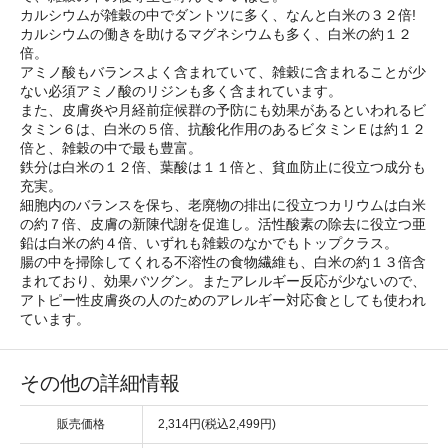
カルシウムが雑穀の中でダントツに多く、なんと白米の３２倍!
カルシウムの働きを助けるマグネシウムも多く、白米の約１２
倍。
アミノ酸もバランスよく含まれていて、雑穀に含まれることが少
ない必須アミノ酸のリジンも多く含まれています。
また、皮膚炎や月経前症候群の予防にも効果があるといわれるビ
タミン６は、白米の５倍、抗酸化作用のあるビタミンＥは約１２
倍と、雑穀の中で最も豊富。
鉄分は白米の１２倍、葉酸は１１倍と、貧血防止に役立つ成分も
充実。
細胞内のバランスを保ち、老廃物の排出に役立つカリウムは白米
の約７倍、皮膚の新陳代謝を促進し。活性酸素の除去に役立つ亜
鉛は白米の約４倍、いずれも雑穀のなかでもトップクラス。
腸の中を掃除してくれる不溶性の食物繊維も、白米の約１３倍含
まれており、効果バツグン。またアレルギー反応が少ないので、
アトピー性皮膚炎の人のためのアレルギー対応食としても使われ
ています。
その他の詳細情報
販売価格
2,314円(税込2,499円)